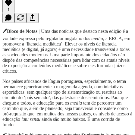
1
🖊️Bloco de Notas |
Uma das notícias que destaco nesta edição é a
vontade expressa pelo regulador angolano dos
media
, a ERCA, em
promover a ‘literacia mediática’. Elevar os níveis de literacia
mediática (e digital, já agora) é uma necessidade transversal a todas
as sociedades modernas. Uma parte importante dos cidadãos não
dispõe das competências necessárias para lidar com os atuais níveis
de exposição a conteúdos mediáticos e sobre eles formular juízos
críticos.
Nos países africanos de língua portuguesa, especialmente, o tema
permanece genericamente à margem da agenda, com iniciativas
esporádicas, sem qualquer tipo de sistematização ou restritas ao
circuito do ‘país sentado’, das palestras e dos seminários. Para que
chegue a todos, a educação para os
media
tem de percorrer um
caminho que, além de planeado, seja transversal e considere como
pré-requisito que, em muitos dos nossos países, os níveis de acesso à
educação
latu sensu
ainda são muito baixos. É uma corrida de
fundo.
📢
Amanhã publicamos o nosso primeiro
Suplemento
(o nome que,