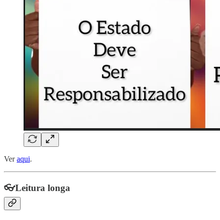
Ver
aqui
.
👓Leitura longa