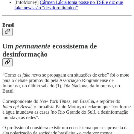
[InfoMoney]
Cármen Lúcia toma posse no TSE e diz que
fake news são “desaforo tirânico”
Brasil
Um
permanente
ecossistema de
desinformação
“Como as
fake news
se propagam em situações de crise” foi o mote
para o debate promovido pela Associação Riograndense de
Imprensa, no último sábado (1), Dia Nacional da Imprensa, no
Brasil.
Correspondente do
New York Times,
em Brasília, e repórter do
Intercept Brasil
, o jornalista Paulo Motoryn declarou que “conforme
a água inundava as casas [no Rio Grande do Sul], a desinformação
inundava as redes”.
O profissional considera existir um ecossistema que se aproveita da
alta polarização da sociedade brasileira - e cada vez menor