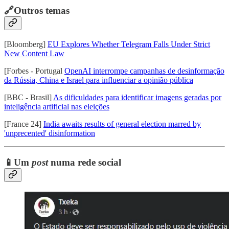
🔗Outros temas
[Bloomberg]
EU Explores Whether Telegram Falls Under Strict
New Content Law
[Forbes - Portugal
OpenAI interrompe campanhas de desinformação
da Rússia, China e Israel para influenciar a opinião pública
[BBC - Brasil]
As dificuldades para identificar imagens geradas por
inteligência artificial nas eleições
[France 24]
India awaits results of general election marred by
'unprecented' disinformation
📱Um
post
numa rede social